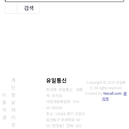
대
상
개
유일통신
Copyright © 2025 유일통
인
신. All rights reserved.
회사명: 유일통신 대표
Created by
Yescall.com
[
관
이
정
자: 양치모
리자
]
사업자등록번호:
754-
용
보
01-00104
약
처
주소: 10364 경기 고양시
관
리
일산동구 무궁화로 43-
방
55 (장항동)
전화:
031-